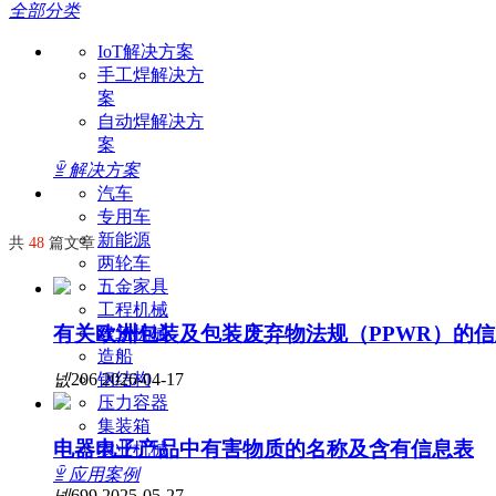
全部分类
焊接学院
应用案例
服务理念与流程
IoT解决方案
手工焊解决方
案
焊接商城
产品CCC自我声明
学院简介
自动焊解决方
案
ꁇ
解决方案
资料下载
课程介绍
汽车
专用车
新能源
共
48
篇文章
两轮车
培训报名
五金家具
工程机械
有关欧洲包装及包装废弃物法规（PPWR）的信
建筑机械
往期培训
造船
钢结构
넶
206
2026-04-17
压力容器
集装箱
电器电子产品中有害物质的名称及含有信息表
农业机械
ꁇ
应用案例
넶
699
2025-05-27