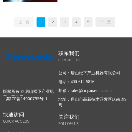
上一页
1
2
3
4
5
下一页
联系我们
CONTACT US
公司：
唐山松下产业机器有限公司
电话：
400-612-5816
邮箱：
sales@cn.panasonic.com
版权所有 ©
唐山松下产业机
器有限公司
冀ICP备14000755号-1
地址：
唐山市高新技术开发区庆南道9
号
快速访问
关注我们
QUICK ACCESS
FOLLOW US