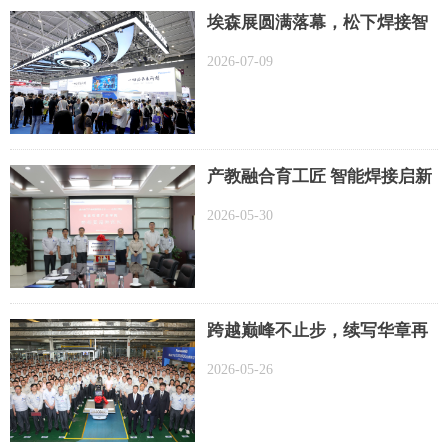
埃森展圆满落幕，松下焊接智
启未来
2026-07-09
产教融合育工匠 智能焊接启新
篇——唐山松下与山西工学院
2026-05-30
举行智能焊接产业学院签约暨
揭牌仪式
跨越巅峰不止步，续写华章再
攀高——唐山松下第150万台焊
2026-05-26
机下线