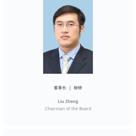
副董事长 | 大塚 隆史
董事长 | 柳铮
Otsuka Takashi
Liu Zheng
Vice Chairman of the Board
Chairman of the Board