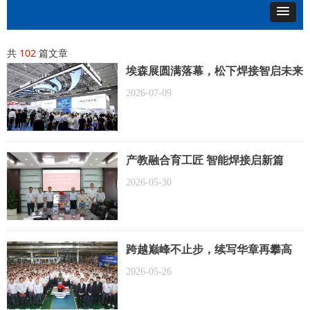
共
102
篇文章
埃森展圆满落幕，松下焊接智启未来
2026-07-09
产教融合育工匠 智能焊接启新篇
——唐山松下与山西工学院举行智能
2026-05-30
焊接产业学院签约暨揭牌仪式
跨越巅峰不止步，续写华章再攀高
——唐山松下第150万台焊机下线
2026-05-26