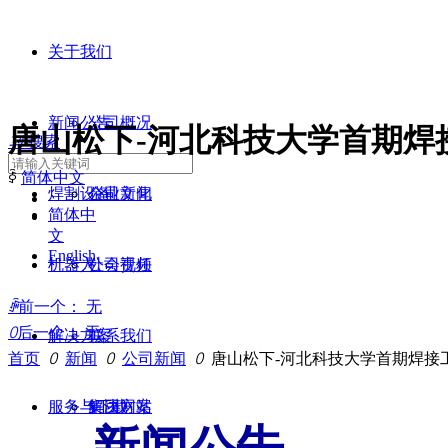
关于我们
新闻公告
公司概况
唐山松下-河北科技大学首期焊
끠
搜索
ꀅ
简体中文
焊割设备
企业文化
公司新闻
简体中
文
English
机器人
公司视频
社会责任
ꄴ
前一个：
无
ꄲ
后一个：
无
解决方案
联系我们
首页
ꄲ
新闻
ꄲ
公司新闻
ꄲ
唐山松下-河北科技大学首期焊接
服务与下载
集团网站
解决方案