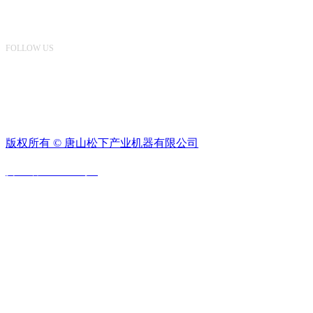
关注我们
FOLLOW US
版权所有 ©
唐山松下产业机器有限公司
冀ICP备14000755号-1
联系我们