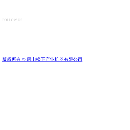
关注我们
FOLLOW US
版权所有 ©
唐山松下产业机器有限公司
冀ICP备14000755号-1
联系我们