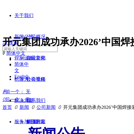
关于我们
新闻公告
公司概况
开元集团成功承办2026’中国
끠
搜索
ꀅ
简体中文
焊割设备
企业文化
公司新闻
简体中
文
English
机器人
公司视频
社会责任
ꄴ
前一个：
无
ꄲ
后一个：
无
解决方案
联系我们
首页
ꄲ
新闻
ꄲ
公司新闻
ꄲ
开元集团成功承办2026’中国焊
服务与下载
集团网站
解决方案