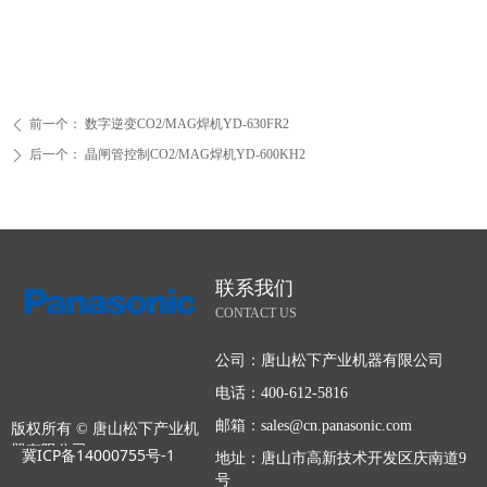
前一个：
数字逆变CO2/MAG焊机YD-630FR2
ꄴ
后一个：
晶闸管控制CO2/MAG焊机YD-600KH2
ꄲ
联系我们
CONTACT US
公司：
唐山松下产业机器有限公司
电话：
400-612-5816
邮箱：
sales@cn.panasonic.com
版权所有 ©
唐山松下产业机
器有限公司
冀ICP备14000755号-1
地址：
唐山市高新技术开发区庆南道9
号