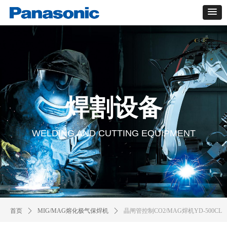
焊割设备
WELDING AND CUTTING EQUIPMENT
首页
ꄲ
MIG/MAG熔化极气保焊机
ꄲ
晶闸管控制CO2/MAG焊机YD-500CL