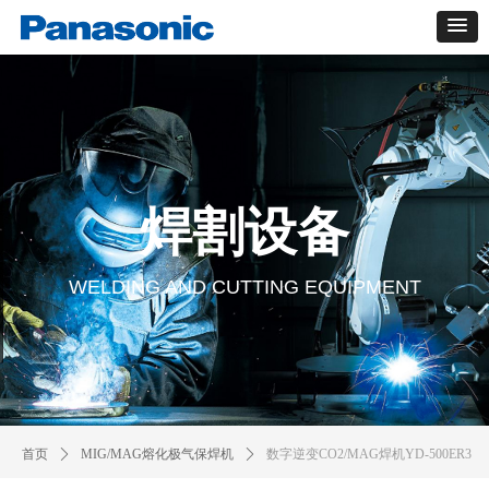
焊割设备
WELDING AND CUTTING EQUIPMENT
首页
ꄲ
MIG/MAG熔化极气保焊机
ꄲ
数字逆变CO2/MAG焊机YD-500ER3