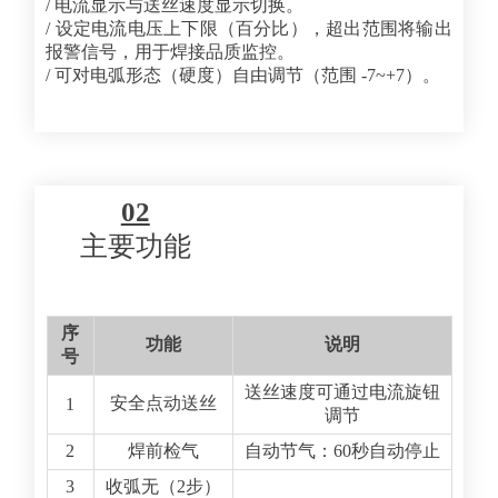
/ 电流显示与送丝速度显示切换。
/ 设定电流电压上下限（百分比），超出范围将输出
报警信号，用于焊接品质监控。
/ 可对电弧形态（硬度）自由调节（范围 -7~+7）。
02
主要功能
序
功能
说明
号
送丝速度可通过电流旋钮
安全点动送丝
1
调节
2
焊前检气
自动节气：60秒自动停止
3
收弧无（2步）