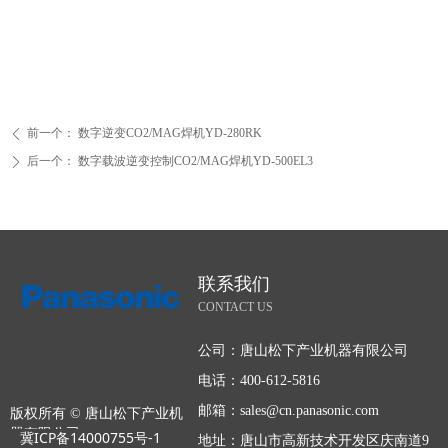
前一个：
数字逆变CO2/MAG焊机YD-280RK
ꄴ
后一个：
数字载波逆变控制CO2/MAG焊机YD-500EL3
ꄲ
联系我们
CONTACT US
公司：
唐山松下产业机器有限公司
电话：
400-612-5816
邮箱：
sales@cn.panasonic.com
版权所有 ©
唐山松下产业机
器有限公司
冀ICP备14000755号-1
地址：
唐山市高新技术开发区庆南道9