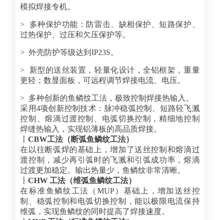
模拟焊接专机。
> 多种保护功能：防雷击、缺相保护、短路保护、
过热保护、过压和欠压保护等。
> 外壳防护等级达到IP23S。
> 新型的送丝装置，轻量化设计，全铝框架，重量
更轻；数显面板，可远程调节焊接电流、电压。
> 多种创新的鱼鳞纹工法，极致控制焊接热输入。
采用4项创新控制技术：脉冲稳弧控制、短路轻飞溅
控制、熔滴过渡控制、电弧切换控制，精细地控制
焊缝热输入，实现铝薄板的高品质焊接。
丨
CBW工法（断弧鱼鳞纹工法）
在以往断弧焊的基础上，增加了送丝控制和熔滴过
渡控制，减少再引弧时的飞溅和引弧成功率，熔滴
过渡更加稳定。输出热量少，鱼鳞纹非常清晰。
丨
CHW 工法（维弧鱼鳞纹工法）
在标准鱼鳞纹工法（MUP）基础上，增加送丝控
制、稳弧控制和电弧切换控制，能以极限电流保持
维弧，实现鱼鳞纹的同时提高了焊接速度。