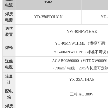
350A
电流
焊接
YD-350FD3HGN
YD-
电源
送丝
YW-40NFW1HAE
装置
YT-40MNW1HME（模拟可调
焊枪
YT-40MNW1HPE（标准不可调
AGAB00860000（WTDXW0009
送丝
2
电缆
（70mm
电缆，20m内长度可定
流量
YX-25AJ1HAE
计
配电
三相 AC 380V
箱
焊接