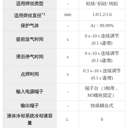
适用焊丝类型
-
铝镁/ 铝硅/ 纯铝
*1
mm
1.0/1.2/1.6
适用焊丝直径
保护气体
-
Ar：99.99%
0 s–10 s 连续调节
提前送气时间
s
(0.1 s递增)
0 s–10 s 连续调节
滞后停气时间
s
(0.1 s递增)
0.3 s–10 s 连续调节
点焊时间
s
(0.1 s 递增)
端子台（3相用，
输入电源端子
-
M5螺栓固定）
输出端子
-
快插耦合式
液体冷却系统冷却液容
6
L
量