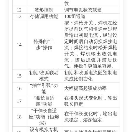
纹
12
波形控制
调节电弧状态软硬
13
存储调用功能
100
组通道
按下焊枪开关，焊机在经
历提前送气和慢送丝过程
后输出初期电流，经过设
特殊的“二
定时间后自动切换焊接电
14
步”操作
流；焊接结束时松开焊枪
开关，焊机输出收弧电
流，随后熄弧并滞后送
气。使操作更简单容易。
初期/收弧联动
初期和收弧电流随预制电
15
模式
流成比例变化
“
抽丝引弧”功
大幅提高起弧成功率
16
能
“
弧长自适
在接头形式变化时，输出
17
应”功能
弧长恒定
“
干伸长自适
在干伸长变化时，输出电
18
应”功能（恒熔
流稳定，熔深恒定
深）
设有模拟专机