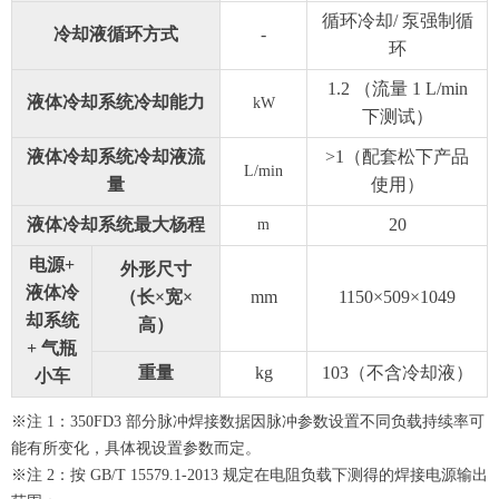
循环冷却/ 泵强制循
冷却液循环方式
-
环
1.2 （流量 1 L/min
液体冷却系统冷却能力
kW
下测试）
液体冷却系统冷却液流
>1（配套松下产品
L/min
量
使用）
液体冷却系统最大杨程
20
m
电源+
外形尺寸
液体冷
（长×宽×
mm
1150×509×1049
却系统
高）
+ 气瓶
重量
kg
103（不含冷却液）
小车
※注 1：350FD3 部分脉冲焊接数据因脉冲参数设置不同负载持续率可
能有所变化，具体视设置参数而定。
※注 2：按 GB/T 15579.1-2013 规定在电阻负载下测得的焊接电源输出