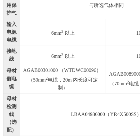
用保
与所选气体相同
护气
输入
2
电源
6mm
以上
1
电缆
接地
2
6mm
以上
1
线
AGAB00301000 （WTDWC00096）
母材
AGAB00890
2
侧电
（50mm
电缆，20m 内长度可定
2
（70mm
电缆
缆
制）
母材
检测
线
LBAA04936000（YR4X500SS
（选
配）