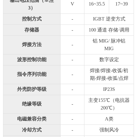
输出电压范围（※注
V
16~35.5
17~39
3）
控制方式
-
IGBT 逆变方式
存储器
-
100 通道 存储·调用
铝 MIG/ 脉冲铝
焊接方法
-
MIG
波形控制功能
-
数字设定
焊接/焊接-收弧/初
指令序列功能
-
期-焊接-收弧/点焊
外壳防护等级
-
IP23S
主变155℃（电抗器
绝缘等级
-
200℃）
电磁兼容分类
-
A类
冷却方式
-
强制风冷