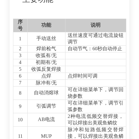
序
功能
说明
号
送丝速度可通过电流旋钮
手动送丝
1
调节
2
焊前检气
自动节气：60秒自动停止
3
收弧有/无
4
初期有/无
5
收弧反复焊接
6
点焊
点焊时间可调
7
脉冲有/无
可在详细菜单下，调节回
自动消熔球
8
烧参数
可在详细菜单下，调节引
引弧调节
9
弧参数
2
种电流低频交替焊接，
AB
电流
10
可以焊接出美观鱼鳞纹
脉冲和短路低频交替焊
11
MUP
接，可以焊接出美观鱼鳞