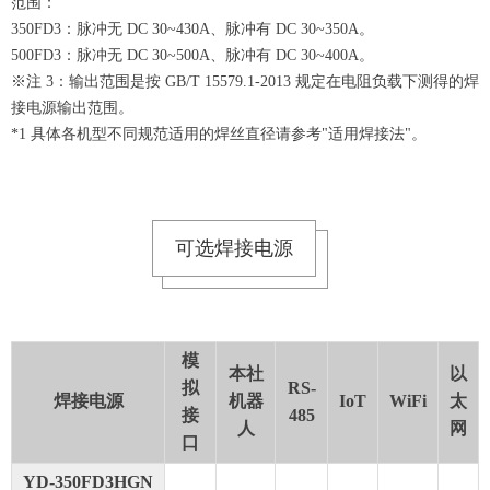
范围：
350FD3：脉冲无 DC 30~430A、脉冲有 DC 30~350A。
500FD3：脉冲无 DC 30~500A、脉冲有 DC 30~400A。
※注 3：输出范围是按 GB/T 15579.1-2013 规定在电阻负载下测得的焊
接电源输出范围。
*1 具体各机型不同规范适用的焊丝直径请参考"适用焊接法"。
可选焊接电源
模
本社
以
拟
RS-
焊接电源
机器
IoT
WiFi
太
接
485
人
网
口
YD-350FD3HGN