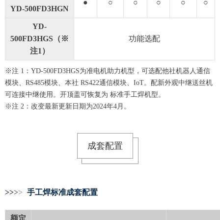
●
○
○
○
○
○
YD-500FD3HGN
YD-
500FD3HGS（※
功能选配
注1）
※注 1：YD-500FD3HGS为准电机助力机型，可选配他社机器人通信
模块、RS485模块、本社 RS422通信模块、IoT。配新外观中继送丝机
可连接中继使用。开顶盖可恢复为 标准手工焊机型。
※注 2：改变最新更新日期为2024年4月。
成套配置
>
>
>
>
手工焊标准成套配置
额定