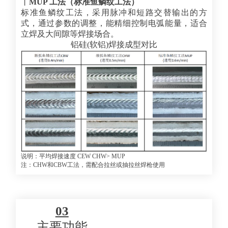
丨
MUP 工法（标准鱼鳞纹工法）
标准鱼鳞纹工法，采用脉冲和短路交替输出的方
式，通过参数的调整，能精细控制电弧能量，适合
立焊及大间隙等焊接场合。
铝硅(软铝)焊接成型对比
说明：平均焊接速度 CEW
CHW> MUP
注：CHW和CBW工法，需配合拉丝或抽拉丝焊枪使用
03
主要功能