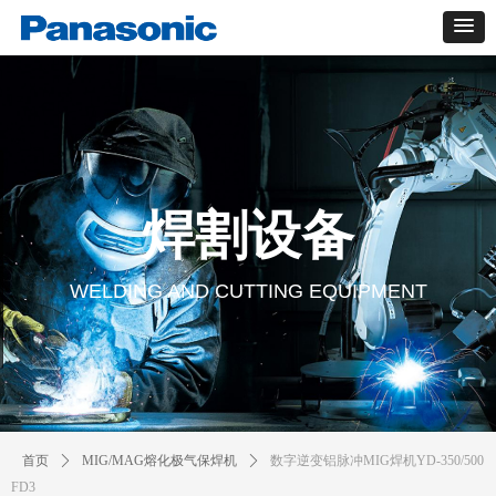
焊割设备
WELDING AND CUTTING EQUIPMENT
首页
ꄲ
MIG/MAG熔化极气保焊机
ꄲ
数字逆变铝脉冲MIG焊机YD-350/500
FD3