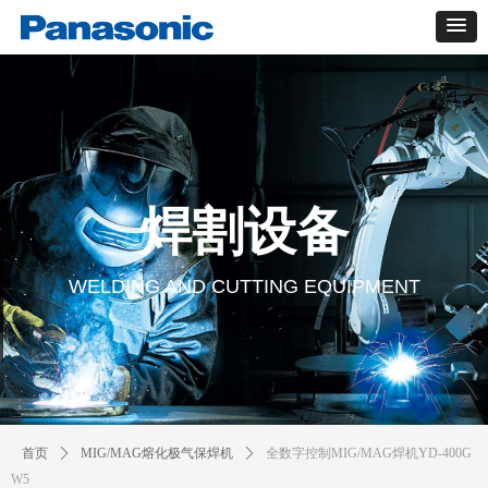
焊割设备
WELDING AND CUTTING EQUIPMENT
首页
ꄲ
MIG/MAG熔化极气保焊机
ꄲ
全数字控制MIG/MAG焊机YD-400G
W5