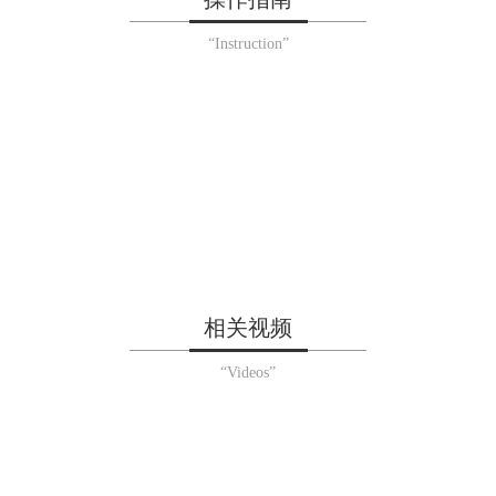
“Instruction”
相关视频
“Videos”