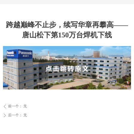
跨越巅峰不止步，续写华章再攀高——
唐山松下第150万台焊机下线
前一个：
无
ꄴ
后一个：
无
ꄲ