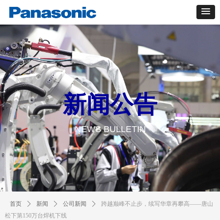
新闻公告
NEWS BULLETIN
首页
ꄲ
新闻
ꄲ
公司新闻
ꄲ
跨越巅峰不止步，续写华章再攀高——唐山
松下第150万台焊机下线