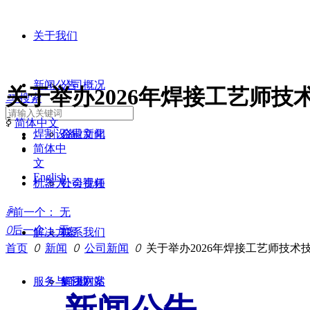
关于我们
新闻公告
公司概况
关于举办2026年焊接工艺师
끠
搜索
ꀅ
简体中文
焊割设备
企业文化
公司新闻
简体中
文
English
机器人
公司视频
社会责任
ꄴ
前一个：
无
ꄲ
后一个：
无
解决方案
联系我们
首页
ꄲ
新闻
ꄲ
公司新闻
ꄲ
关于举办2026年焊接工艺师技
服务与下载
集团网站
解决方案