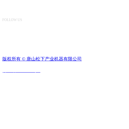
关注我们
FOLLOW US
版权所有 ©
唐山松下产业机器有限公司
冀ICP备14000755号-1
联系我们