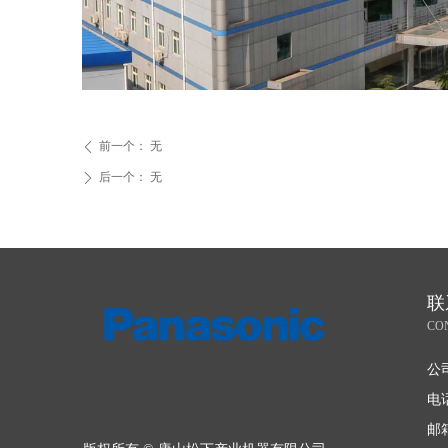
前一个：
无
ꄴ
后一个：
无
ꄲ
联
CO
公
电
邮