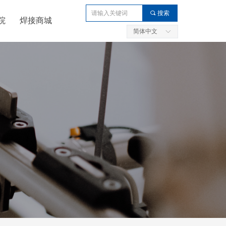
끠
搜索
院
焊接商城
简体中文
ꀅ
例