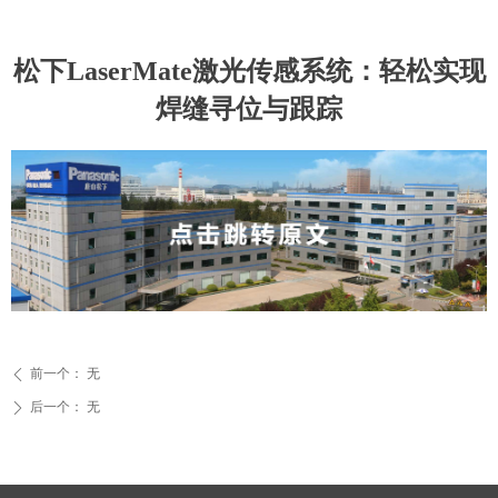
松下LaserMate激光传感系统：轻松实现
焊缝寻位与跟踪
前一个：
无
ꄴ
后一个：
无
ꄲ