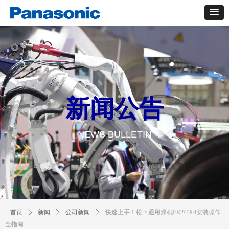
新闻公告
NEWS BULLETIN
首页
ꄲ
新闻
ꄲ
公司新闻
ꄲ
快速上手！松下通用焊机FR2/TX4安装操作
全指南