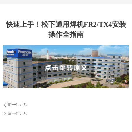
快速上手！松下通用焊机FR2/TX4安装
操作全指南
前一个：
无
ꄴ
后一个：
无
ꄲ