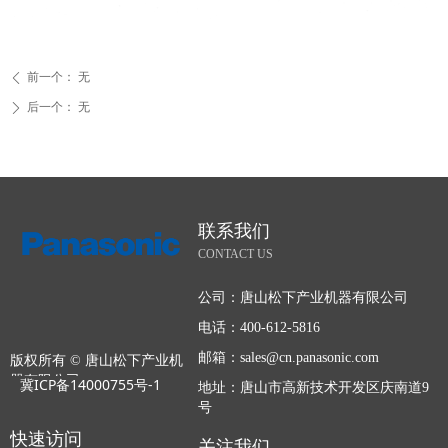
前一个：
无
ꄴ
后一个：
无
ꄲ
联系我们
CONTACT US
公司：
唐山松下产业机器有限公司
电话：
400-612-5816
邮箱：
sales@cn.panasonic.com
版权所有 ©
唐山松下产业机
器有限公司
冀ICP备14000755号-1
地址：
唐山市高新技术开发区庆南道9
号
快速访问
关注我们